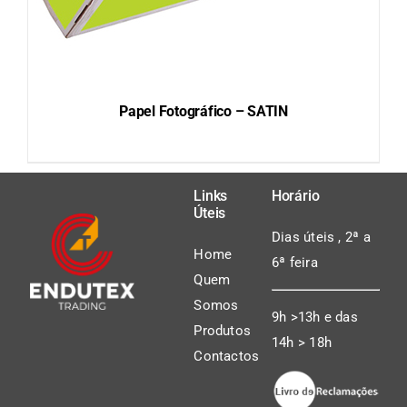
Papel Fotográfico – SATIN
Links
Horário
Úteis
DETAILS
Dias úteis , 2ª a
Home
6ª feira
Quem
Somos
9h >13h e das
Produtos
14h > 18h
Contactos