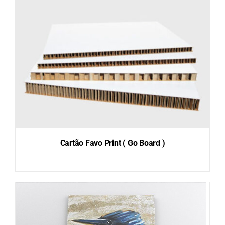
Cartão Favo Print ( Go Board )
DETAILS