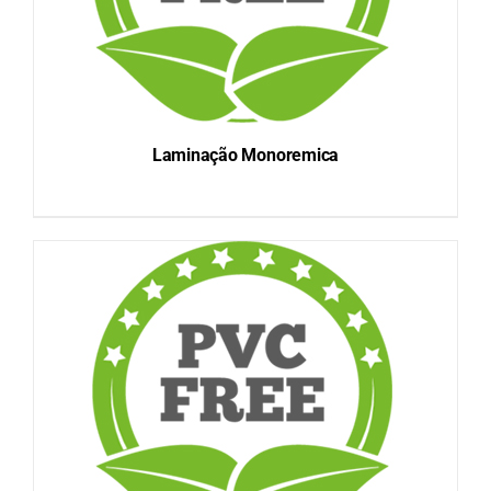
Laminação Monoremica
DETAILS