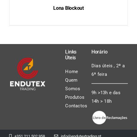
Lona Blockout
DETAILS
Links
Horário
Úteis
Dias úteis , 2ª a
Home
6ª feira
Quem
Somos
9h >13h e das
Produtos
14h > 18h
Contactos
+351 211 502 958
info@endutextrading.pt