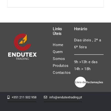
DETAILS
Links
Horário
Úteis
Dias úteis , 2ª a
Home
6ª feira
Quem
Somos
9h >13h e das
Produtos
14h > 18h
Contactos
+351 211 502 958
info@endutextrading.pt