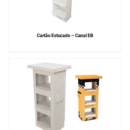
Cartão Estucado – Canal EB
DETAILS