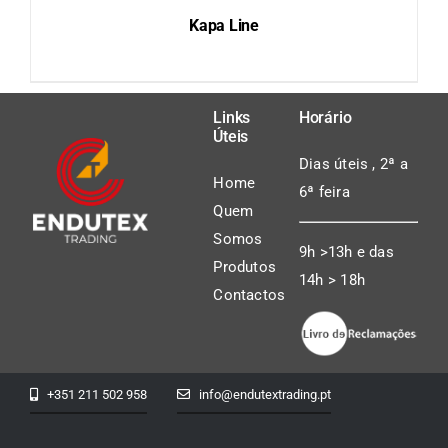
Kapa Line
Links
Horário
Úteis
DETAILS
Dias úteis , 2ª a
Home
6ª feira
Quem
Somos
9h >13h e das
Produtos
14h > 18h
Contactos
+351 211 502 958
info@endutextrading.pt