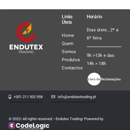
Links
Horário
Úteis
Dias úteis , 2ª a
Home
6ª feira
Quem
Somos
9h >13h e das
Produtos
14h > 18h
Contactos
+351 211 502 958
info@endutextrading.pt
© 2022• All rights reserved. • Endutex Trading• Powered by