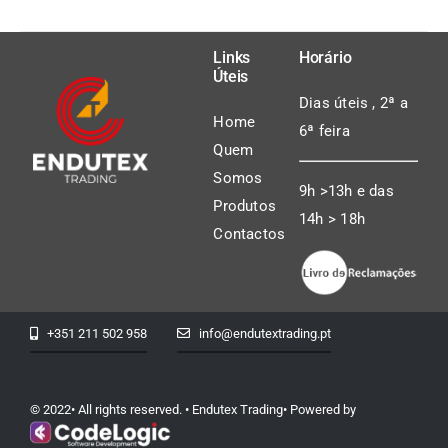
Links
Horário
Úteis
Dias úteis , 2ª a
Home
6ª feira
Quem
Somos
9h >13h e das
Produtos
14h > 18h
Contactos
+351 211 502 958
info@endutextrading.pt
© 2022• All rights reserved. • Endutex Trading• Powered by