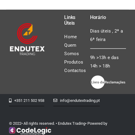
Links
Horário
Úteis
Dias úteis , 2ª a
Home
6ª feira
Quem
Somos
9h >13h e das
Produtos
14h > 18h
Contactos
+351 211 502 958
info@endutextrading.pt
© 2022• All rights reserved. • Endutex Trading• Powered by