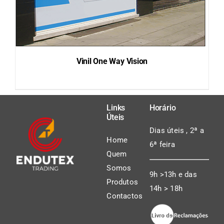
Vinil One Way Vision
Links
Horário
Úteis
DETAILS
Dias úteis , 2ª a
Home
6ª feira
Quem
Somos
9h >13h e das
Produtos
14h > 18h
Contactos