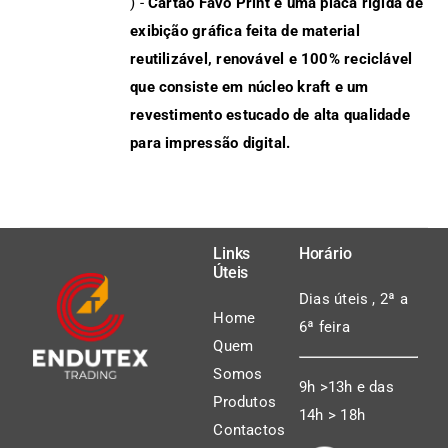
) -
Cartão Favo Print é uma placa rígida de
exibição gráfica feita de material
reutilizável, renovável e 100% reciclável
que consiste em núcleo kraft e um
revestimento estucado de alta qualidade
para impressão digital.
Links
Horário
Úteis
Dias úteis , 2ª a
Home
6ª feira
Quem
Somos
9h >13h e das
Produtos
14h > 18h
Contactos