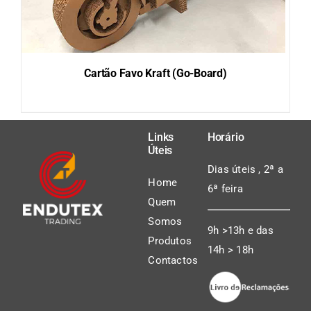
Cartão Favo Kraft (Go-Board)
Links
Horário
Úteis
DETAILS
Dias úteis , 2ª a
Home
6ª feira
Quem
Somos
9h >13h e das
Produtos
14h > 18h
Contactos