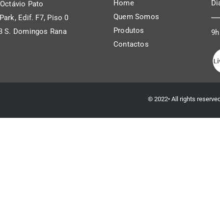
Home
Di
 Octávio Pato
Quem Somos
ark, Edif. F7, Piso 0
Produtos
3 S. Domingos Rana
9h
Contactos
l
© 2022• All rights reserv