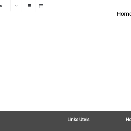
ts
Hom
Links Úteis
Ho