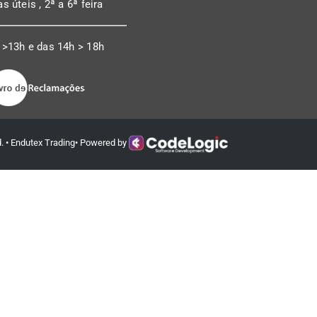
as úteis , 2ª a 6ª feira
 >13h e das 14h > 18h
ed. • Endutex Trading• Powered by