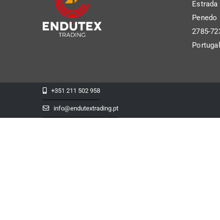
Estrada
Penedo P
2785-72
Portuga
+351 211 502 958
info@endutextrading.pt