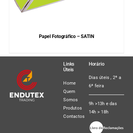
Papel Fotográfico – SATIN
Links
Horário
Úteis
DETAILS
Dias úteis , 2ª a
Home
6ª feira
Quem
Somos
9h >13h e das
Produtos
14h > 18h
Contactos