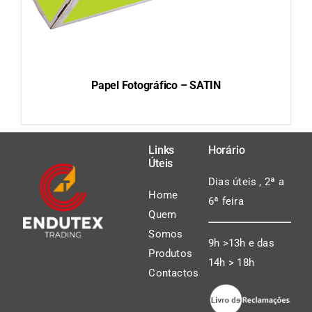
Papel Fotográfico – SATIN
Links
Horário
Úteis
DETAILS
Dias úteis , 2ª a
Home
6ª feira
Quem
Somos
9h >13h e das
Produtos
14h > 18h
Contactos