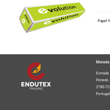
Papel 
Morada
QUICK VIEW
Estrada
Penedo P
2785-72
Portuga