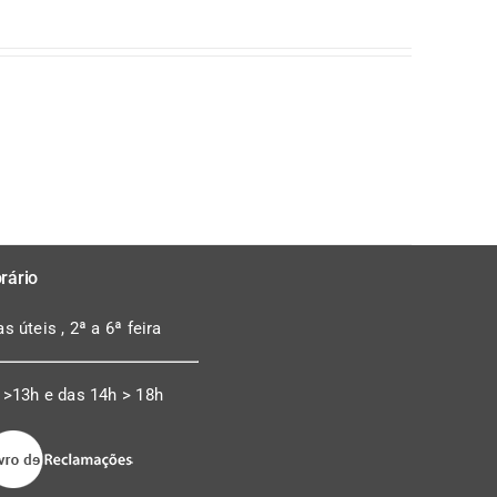
rário
as úteis , 2ª a 6ª feira
 >13h e das 14h > 18h