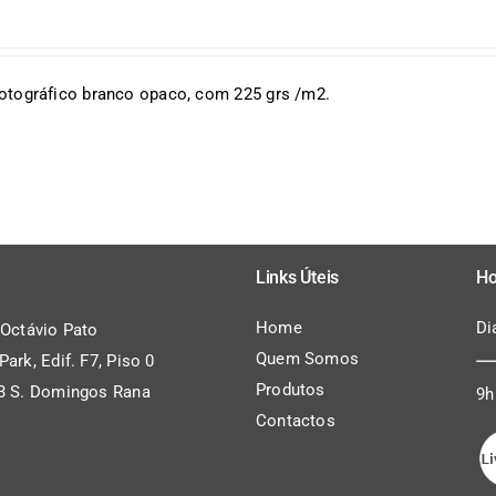
fotográfico branco opaco, com 225 grs /m2.
Links Úteis
Ho
Home
Di
 Octávio Pato
Quem Somos
ark, Edif. F7, Piso 0
Produtos
3 S. Domingos Rana
9h
Contactos
l