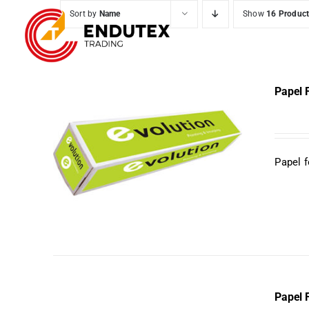
Skip
Sort by
Name
Show
16 Produc
to
content
Papel 
Papel 
QUICK VIEW
Papel 