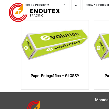
Skip
Sort by
Popularity
Show
48 Produc
to
content
Papel Fotográfico – GLOSSY
Pa
QUICK VIEW
Morada