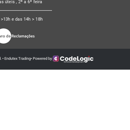
as úteis , 2ª a 6ª feira
 >13h e das 14h > 18h
ed. • Endutex Trading• Powered by