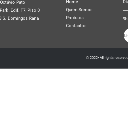
Home
Di
 Octávio Pato
Quem Somos
ark, Edif. F7, Piso 0
Produtos
3 S. Domingos Rana
9h
Contactos
l
© 2022• All rights reserv