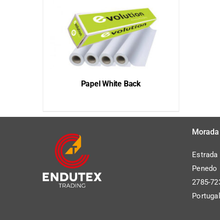
Papel White Back
QUICK VIEW
Morada
Estrada
Penedo P
2785-72
Portuga