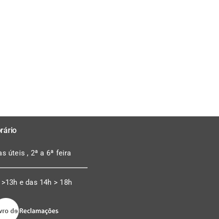
rário
as úteis , 2ª a 6ª feira
 >13h e das 14h > 18h