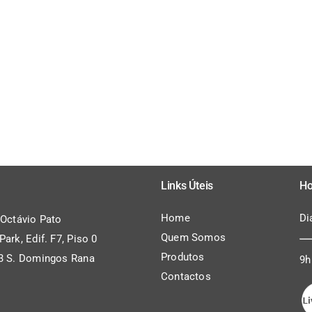
Links Úteis
Ho
Home
Di
 Octávio Pato
Quem Somos
ark, Edif. F7, Piso 0
Produtos
3 S. Domingos Rana
9h
Contactos
l