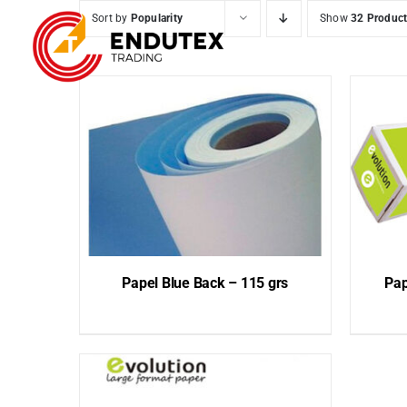
Skip
Sort by
Popularity
Show
32 Produc
to
content
Papel Blue Back – 115 grs
Pap
QUICK VIEW