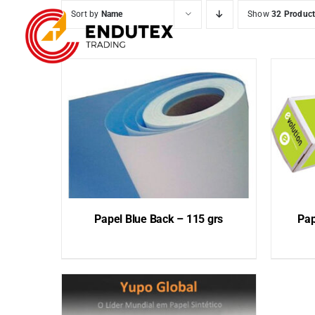
Skip
Sort by
Name
Show
32 Produc
to
content
Papel Blue Back – 115 grs
Pap
QUICK VIEW