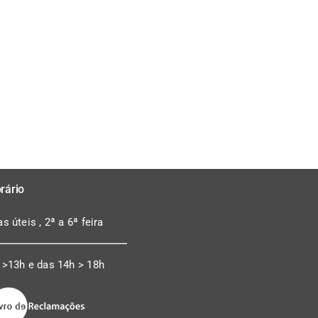
rário
as úteis , 2ª a 6ª feira
 >13h e das 14h > 18h