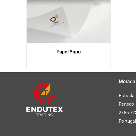
Papel Yupo
QUICK VIEW
Morada
Estrada
Penedo P
2785-72
Portuga