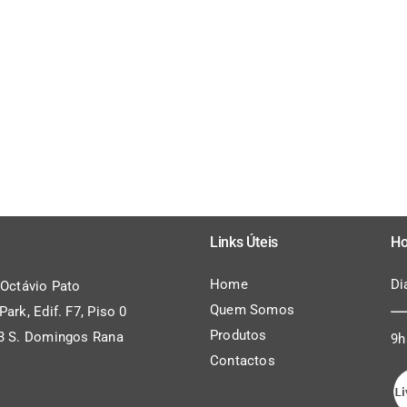
Links Úteis
Ho
Home
Di
 Octávio Pato
Quem Somos
ark, Edif. F7, Piso 0
Produtos
3 S. Domingos Rana
9h
Contactos
l